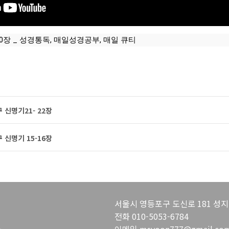
0장 _ 성경통독, 매일성경공부, 매일 큐티
신명기21- 22장
신명기 15-16장
서울시 영등포구 도신로 181 성지
전화 010-5053-6784
.
이메일 msyoon777@gmail.co