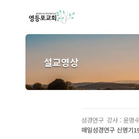
설교영상
성경연구
강사 : 윤명
매일성경연구 신명기19