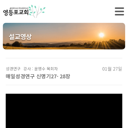
설교영상
01월 27일
성경연구
강사 : 윤명수 목회자
매일성경연구 신명기27- 28장